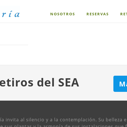
NOSOTROS
RESERVAS
RE
etiros del SEA
M
 invita al silencio y a la contemplación. Su belleza e
de sus plantas y la armonía de sus instalaciones que