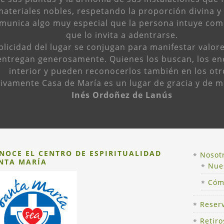
ateriales nobles, respetando la proporción divina y l
omunica algo muy especial que la persona intuye com
que lo invita a adentrarse.
mplicidad del lugar se conjugan para manifestar valor
entregan generosamente. Quienes los buscan, los en
interior y pueden reconocerlos también en los otr
tivamente Casa de María es un lugar de gracia y de 
Inés Ordoñez de Lanús
NOCE EL CENTRO DE ESPIRITUALIDAD
Nosot
NTA MARÍA
Nues
Cóm
om
Reser
Retiro