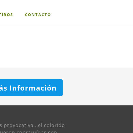
TIROS
CONTACTO
ás Información
s provocativa...el colorido
 fueron construídas con