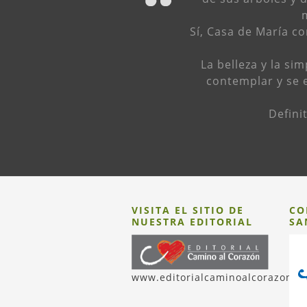
m
Sí, Casa de María c
La belleza y la si
contemplar y se 
Defini
VISITA EL SITIO DE
CO
NUESTRA EDITORIAL
SA
www.editorialcaminoalcorazon.c