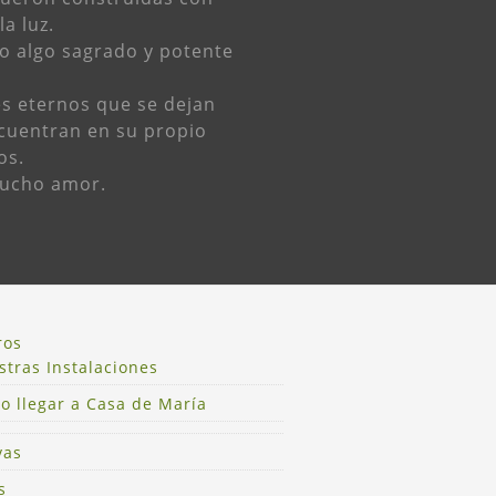
a luz.
o algo sagrado y potente
es eternos que se dejan
cuentran en su propio
os.
mucho amor.
ros
tras Instalaciones
o llegar a Casa de María
vas
s