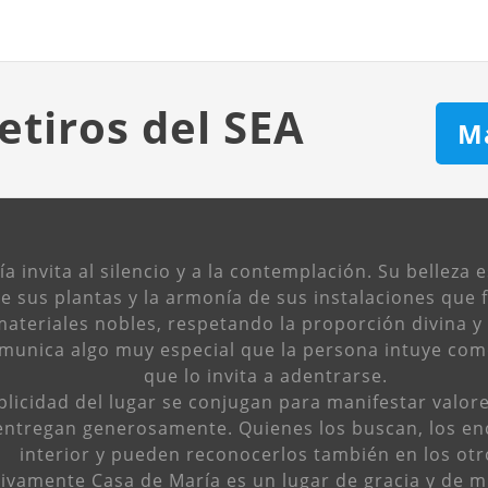
etiros del SEA
M
 invita al silencio y a la contemplación. Su belleza e
de sus plantas y la armonía de sus instalaciones que
ateriales nobles, respetando la proporción divina y l
omunica algo muy especial que la persona intuye com
que lo invita a adentrarse.
mplicidad del lugar se conjugan para manifestar valor
entregan generosamente. Quienes los buscan, los en
interior y pueden reconocerlos también en los otr
tivamente Casa de María es un lugar de gracia y de 