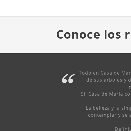
Conoce los r
Todo en Casa de María
de sus árboles y 
m
Sí, Casa de María c
La belleza y la si
contemplar y se 
Defini