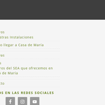
ros
tras Instalaciones
o llegar a Casa de María
vas
s
iros del SEA que ofrecemos en
a de María
cto
S EN LAS REDES SOCIALES