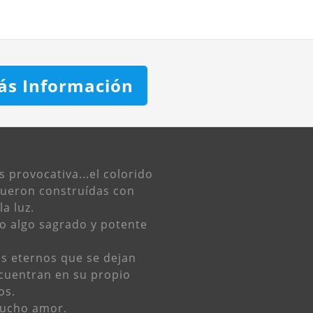
ás Información
s provocativa...el colorido
 fueron construídas con
a luz.
o algo sagrado y potente
es eternos que se dejan
cuentran en su propio
os.
mucho amor.