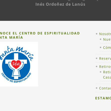
Inés Ordoñez de Lanús
NOCE EL CENTRO DE ESPIRITUALIDAD
Nosot
NTA MARÍA
Nues
Cóm
om
Reser
Retiro
Ret
Cas
Conta
ESTAMO